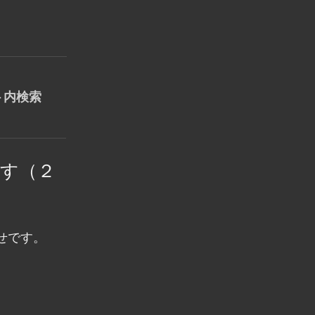
す（２
せです。