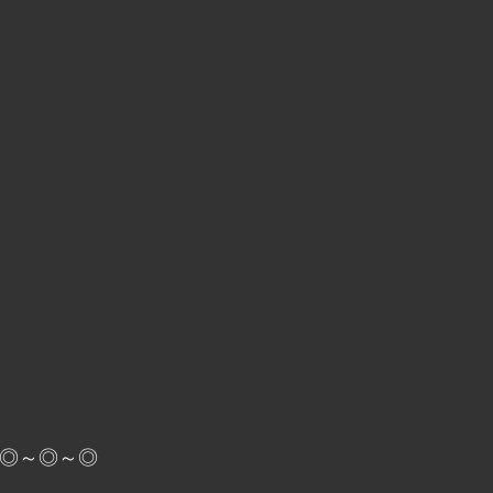
◎～◎～◎