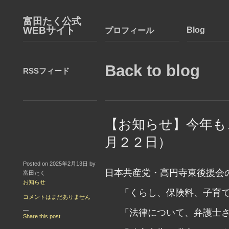
富田たく公式
WEBサイト
Blog
プロフィール
Back to blog
RSSフィード
【お知らせ】今年も
月２２日）
Posted on 2025年2月13日 by
日本共産党・高円寺東後援会
富田たく
お知らせ
「くらし、保険料、子育
コメントはまだありません
—
「法律について、弁護士
Share this post