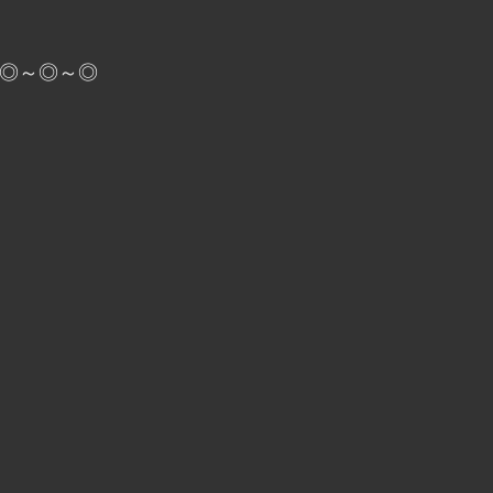
◎～◎～◎