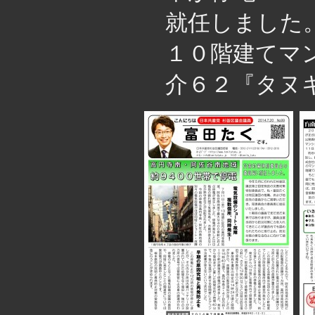
就任しました
１０階建てマ
介６２『タヌキ（Ny