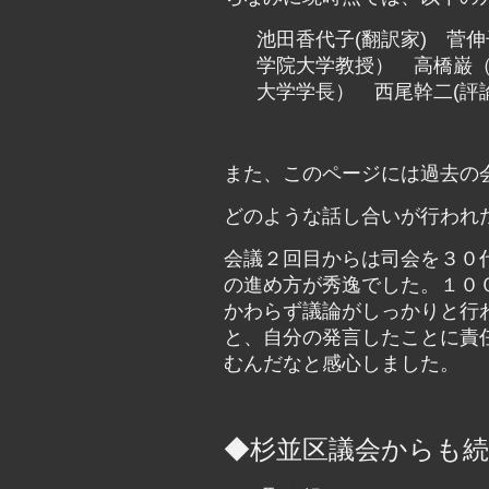
池田香代子(翻訳家) 菅
学院大学教授） 高橋巌
大学学長） 西尾幹二(評
また、このページには過去の
どのような話し合いが行われ
会議２回目からは司会を３０
の進め方が秀逸でした。１０
かわらず議論がしっかりと行
と、自分の発言したことに責
むんだなと感心しました。
◆杉並区議会からも