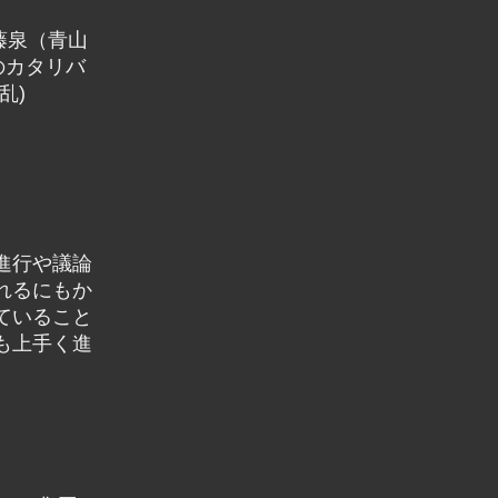
藤泉（青山
のカタリバ
の乱)
進行や議論
れるにもか
ていること
も上手く進