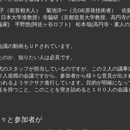
伸子（前首相夫人） 菊池洋一（元GE原発技術者） 佐
（日本大学准教授）寺脇研（京都造形大学教授、高円寺
論家) 平野悠(阿佐ヶ谷ロフト) 松本哉(高円寺・素人
会議の動画もＵＰされています。
たのか、知りたい人は必見です。
代のスタッフが担当しているのですが、この２人の議事
０人規模の会議ですから、参加者から様々な意見が出さ
われるようサクサク進行しています。目的が明確になっ
任を持つこと、このことを突き詰めると１００人の会議
続々と参加者が