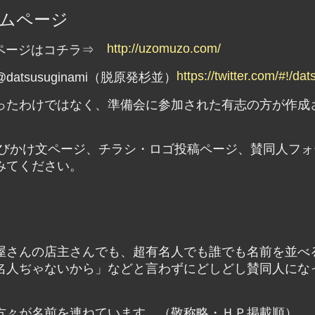
ムページ
http://uzomuzo.com/
ムページはコチラ⇒
https://twitter.com/#!/da
susuginami（脱原発杉並）
ったわけではなく、準備会に参加された有志の方が作成
びかけ文ページ、チラシ・ロゴ投稿ページ、賛同人フォ
みてください。
屋さんの店主さんでも、超有名人でも誰でも名前を並べ
名人ぢゃないから」などと言わずにどしどし賛同人にな
方々が名前を連ねています。（敬称略・ＨＰ掲載順）