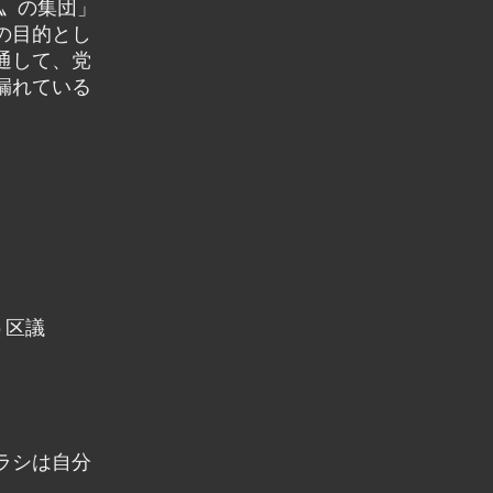
〟の集団」
の目的とし
通して、党
漏れている
う区議
ラシは自分