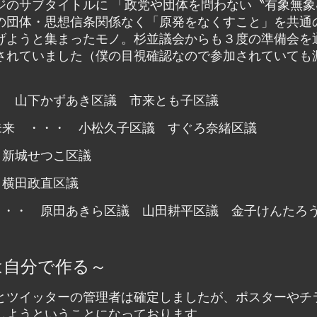
ジのサブタイトルに 「政党や団体を問わない〝有象無象
の団体・思想信条関係なく「原発をなくすこと」を共通
げようと集まったモノ。杉並議会からも３度の準備会を
されていました（僕の目視確認なので参加されていても
。
・ 山下かずあき区議 市来とも子区議
未来 ・・・ 小松久子区議 すぐろ奈緒区議
 新城せつこ区議
 横田政直区議
・・・ 原田あきら区議 山田耕平区議 金子けんたろ
は自分で作る～
とツイッターの管理者は確定しましたが、ポスターやチ
しようということになっております。