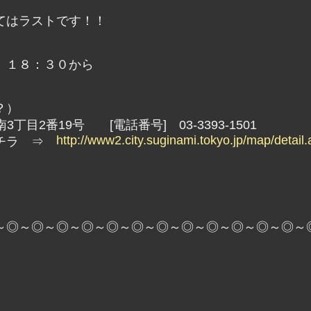
てはラストです！！
 １８：３０から
？）
南3丁目2番19号 [電話番号] 03-3393-1501
http://www2.city.suginami.tokyo.jp/map/detail
コチラ ⇒
～◎～◎～◎～◎～◎～◎～◎～◎～◎～◎～◎～◎～