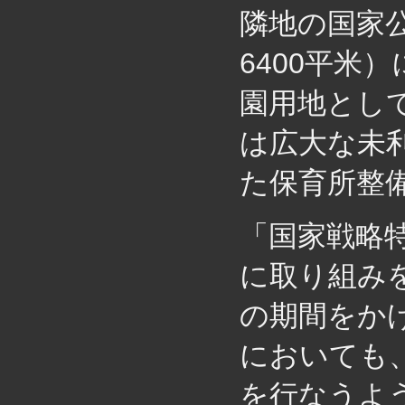
隣地の国家
6400平米
園用地とし
は広大な未
た保育所整
「国家戦略
に取り組み
の期間をか
においても
を行なうよ