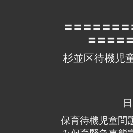
・
〓〓〓〓〓〓〓
〓〓〓〓
杉並区待機児
日
保育待機児童問