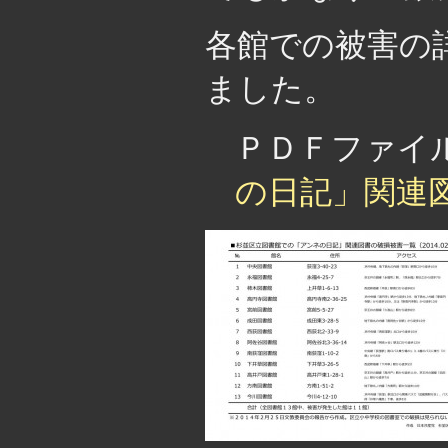
各館での被害の
ました。
ＰＤＦファ
の日記」関連