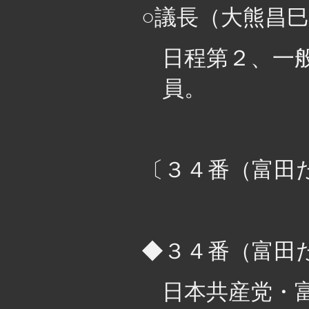
○議長（大熊昌
日程第２、一
員。
・
〔３４番（富田
・
◆３４番（富田
日本共産党・