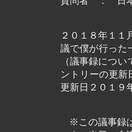
質問者 ： 日
・
２０１８年１１
議で僕が行った
（議事録につい
ントリーの更新
更新日２０１９
・
※この議事録