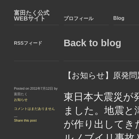
富田たく公式
WEBサイト
Blog
プロフィール
Back to blog
RSSフィード
【お知らせ】原発問
Posted on 2011年7月12日 by
東日本大震災が
富田たく
お知らせ
ました。地震と
コメントはまだありません
—
Share this post
が作り出してき
ルノブイリ事故