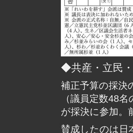
◆共産・立民
補正予算の採決の
（議員定数48名
が採決に参加。
賛成したのは日