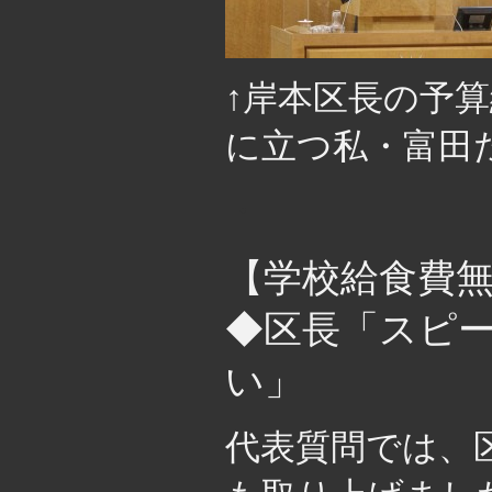
↑岸本区長の予
に立つ私・富田
・
【学校給食費
◆区長「スピ
い」
代表質問では、