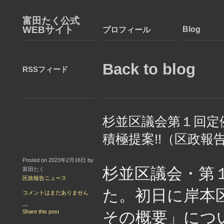
富田たく公式
WEBサイト
Blog
プロフィール
Back to blog
RSSフィード
杉並区議会第１回定
積極提案!!（区政報
Posted on 2023年2月16日 by
杉並区議会・第
富田たく
区政報告ニュース
た。初日に岸本
コメントはまだありません
—
Share this post
その概要」につ