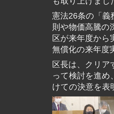
も取り上げまし
憲法26条の「
則や物価高騰の
区が来年度から
無償化の来年度
区長は、クリア
って検討を進め
けての決意を表