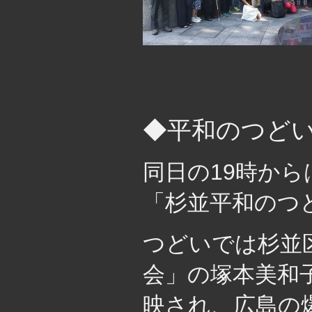
・
◆平和のつど
同日の19時か
「杉並平和のつ
つどいでは杉並
会」の塚本美和
映され、広島の