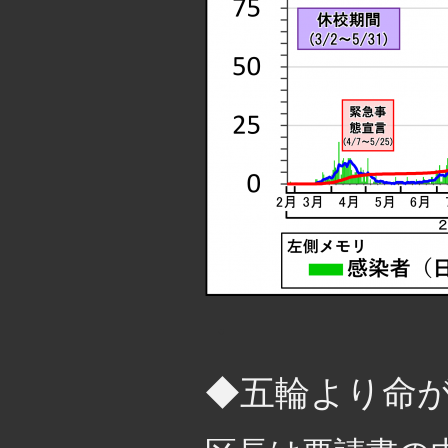
・
◆五輪より命