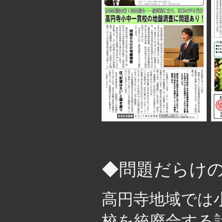
・
◆問題だらけ
高円寺地域では
校を統廃合する