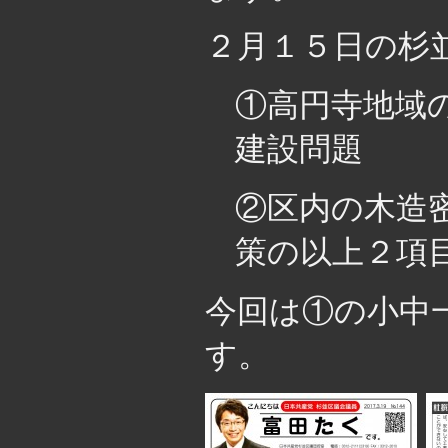
２月１５日の杉
①高円寺地域
建設問題
②区内の木造
策の以上２項
今回は①の小中
す。