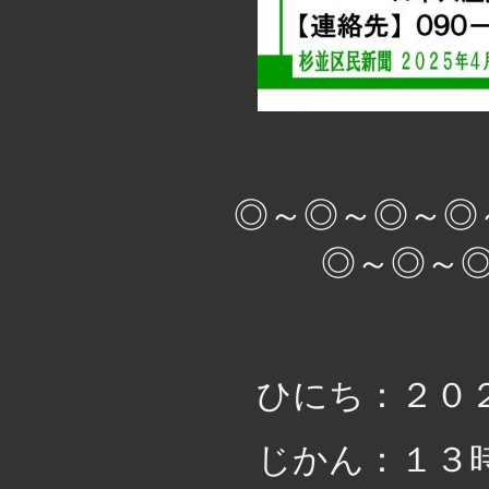
・
◎～◎～◎～◎
◎～◎～
ひにち：２０
じかん：１３時